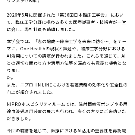
リンメッセB館 】
2026年5月に開催された「第36回日本臨床工学会」 におい
て、臨床工学分野に携わる多くの医療従事者・技術者が一堂
に会し、弊社社員も聴講しました。
本学会では、「志の醸成～臨床工学を未来に紡ぐ～」をテー
マに、One Healthの現状と課題や、臨床工学分野における
AI活用についての講演が行われました。これらを通じて、AI
との適切な関わり方や活用方法等を深める有意義な機会とな
りまし
た
また、ニプロ HN LINEにおける看護業務の効率化や安全性の
向上が紹介されました。
NIPROホスピタリティルームでは、注射筒輸液ポンプや多用
途血液処理用装置の展示も行われ、多くの方々にご来訪いた
だきました。
今回の聴講を通じて、医療におけるAI活用の重要性を再認識