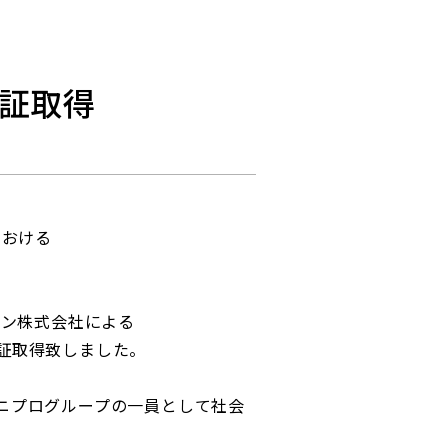
る認証取得
amにおける
パン株式会社による
で認証取得致しました。
、ニプログループの一員として社会