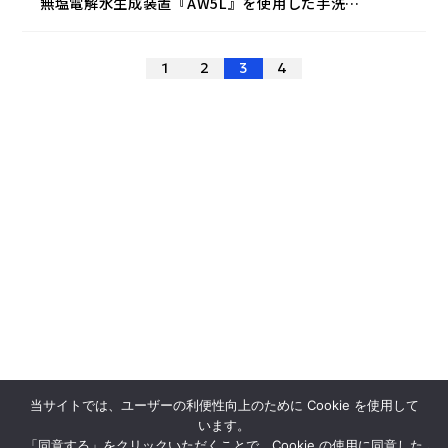
無塩電解水生成装置『AW5L』を使用した手洗い
システムを納入
投
1
2
3
4
稿
ナ
ビ
ゲ
ー
シ
ョ
ン
当サイトでは、ユーザーの利便性向上のために Cookie を使用して
います。
「同意する」をクリックいただくことで、Cookie の使用に同意した